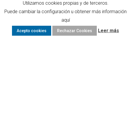
Utilizamos cookies propias y de terceros.
Puede cambiar la configuración u obtener más información
aquí
Leer más
Acepto cookies
Rechazar Cookies
RIOJA VEHICLES
Dal 1860 progettiamo e produciamo
veicoli speciali
su ruote
Rioja Singular Vehicles progetta e produce veicoli speciali su
ruote dal 1860. La nostra storia e la nostra esperienza fanno di
noi un’azienda leader nella produzione di veicoli sviluppati per
soddisfare qualsiasi esigenza. Siamo inoltre specializzati nel