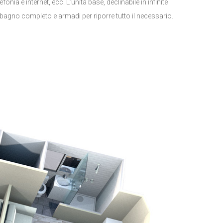
fonia e internet, ecc. L’unità base, declinabile in infinite
agno completo e armadi per riporre tutto il necessario.