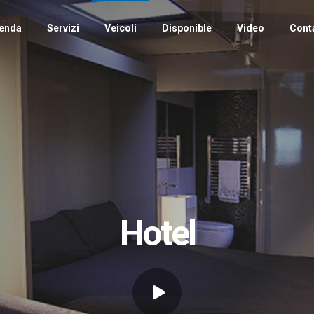
enda
Servizi
Veicoli
Disponible
Video
Cont
Hotel