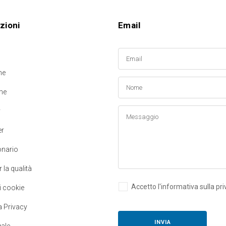
zioni
Email
ne
me
y
er
nario
r la qualità
Accetto l'informativa sulla pr
i cookie
a Privacy
gale